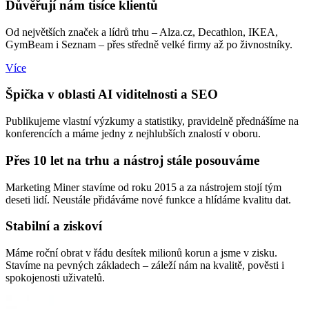
Důvěřují nám tisíce klientů
Od největších značek a lídrů trhu – Alza.cz, Decathlon, IKEA,
GymBeam i Seznam – přes středně velké firmy až po živnostníky.
Více
Špička v oblasti AI viditelnosti a SEO
Publikujeme vlastní výzkumy a statistiky, pravidelně přednášíme na
konferencích a máme jedny z nejhlubších znalostí v oboru.
Přes 10 let na trhu a nástroj stále posouváme
Marketing Miner stavíme od roku 2015 a za nástrojem stojí tým
deseti lidí. Neustále přidáváme nové funkce a hlídáme kvalitu dat.
Stabilní a ziskoví
Máme roční obrat v řádu desítek milionů korun a jsme v zisku.
Stavíme na pevných základech – záleží nám na kvalitě, pověsti i
spokojenosti uživatelů.