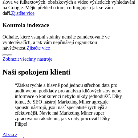
slova ve fulltextových, obrázkových a video výsledcích vyhledávání
na Google. Mějte přehled o tom, co funguje a jak se vám
daří.
Zjistěte více
Kontrola indexace
Odhalte, které vstupní stránky nemáte zaindexované ve
vyhledávačích, a tak vám nepřinášejí organickou
návštěvnost.
Zjistěte více
Zobrazit všechny nástroje
Naši spokojení klienti
“
Získat rychle a hlavně pod jednou střechou data pro
audit webu, podklady pro analýzu klíčových slov nebo
informace o konkurenci nebylo nikdy jednodušší. Díky
tomu, že SEO nástroj Marketing Miner agreguje
spoustu nástrojů, jsou naší specialisté rychlejší a
efektivnější. Navíc má Marketing Miner super
zpracovanou akademii, jak s daty pracovat! Díky
Filipe!
Alza.cz