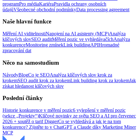
program
Pro média
Kariéra
Pravidla ochrany osobních
údajů
Všeobecné obchodní podmínky
Data processing agreement
Naše hlavní funkce
Měření AI viditelnosti
Napojení na AI asistenty (MCP)
Analýza
klíčových slov
SEO audit
Měření pozic ve vyhledávačích
Analýza
konkurence
Monitoring zmínek
Link building
API
Hromadné
zpracování dat
Něco na samostudium
Návody
Blog
Co je SEO
Analýza klíčových slov krok za
krokem
SEO audit krok za krokem
Link building krok za krokem
Jak
získat hledanost klíčových slov
Poslední články
Historie konkurence v měření pozic
6 vylepšení v měření pozic
(sekce „Projekty“)
Klíčové novinky ze světa SEO a AI pro červenec
2026 + soutěž o tarif Digger
Co se vyhledává a jak je na tom
konkurence? Zjistěte to v ChatGPT a Claude díky Marketing Miner
MCP