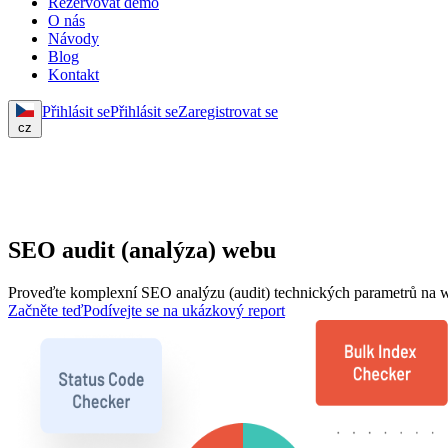
Rezervovat demo
O nás
Návody
Blog
Kontakt
Přihlásit se
Přihlásit se
Zaregistrovat se
cz
SEO audit (analýza) webu
Proveďte komplexní SEO analýzu (audit) technických parametrů na web
Začněte teď
Podívejte se na ukázkový report