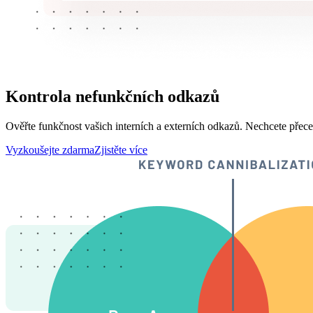
Kontrola nefunkčních odkazů
Ověřte funkčnost vašich interních a externích odkazů. Nechcete přece p
Vyzkoušejte zdarma
Zjistěte více