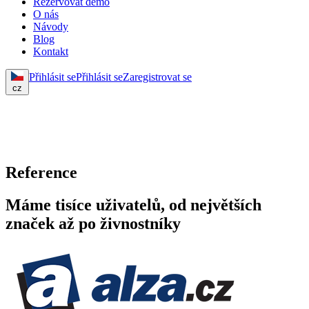
Rezervovat demo
O nás
Návody
Blog
Kontakt
Přihlásit se
Přihlásit se
Zaregistrovat se
cz
Reference
Máme tisíce uživatelů, od největších
značek až po živnostníky