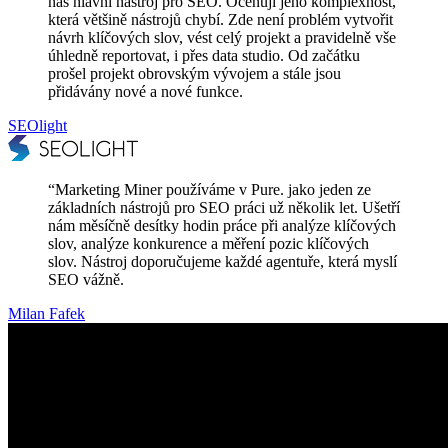
náš hlavní nástroj pro SEO. Oceňuji jeho komplexnost,
která většině nástrojů chybí. Zde není problém vytvořit
návrh klíčových slov, vést celý projekt a pravidelně vše
úhledně reportovat, i přes data studio. Od začátku
prošel projekt obrovským vývojem a stále jsou
přidávány nové a nové funkce.
SEOlight
“
Marketing Miner používáme v Pure. jako jeden ze
základních nástrojů pro SEO práci už několik let. Ušetří
nám měsíčně desítky hodin práce při analýze klíčových
slov, analýze konkurence a měření pozic klíčových
slov. Nástroj doporučujeme každé agentuře, která myslí
SEO vážně.
Milan Fafek