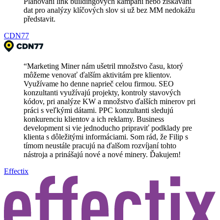
Plánování link buildingových kampaní nebo získávání
dat pro analýzy klíčových slov si už bez MM nedokážu
představit.
CDN77
“
Marketing Miner nám ušetril množstvo času, ktorý
môžeme venovať ďalším aktivitám pre klientov.
Využívame ho denne naprieč celou firmou. SEO
konzultanti využívajú projekty, kontroly stavových
kódov, pri analýze KW a množstvo ďalších minerov pri
práci s veľkými dátami. PPC konzultanti sledujú
konkurenciu klientov a ich reklamy. Business
development si vie jednoducho pripraviť podklady pre
klienta s dôležitými informáciami. Som rád, že Filip s
tímom neustále pracujú na ďalšom rozvíjaní tohto
nástroja a prinášajú nové a nové minery. Ďakujem!
Effectix