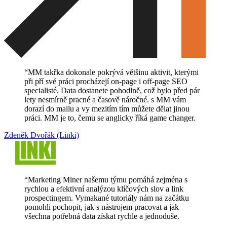
“
MM takřka dokonale pokrývá většinu aktivit, kterými
při pří své práci procházejí on-page i off-page SEO
specialisté. Data dostanete pohodlně, což bylo před pár
lety nesmírně pracné a časově náročné. s MM vám
dorazí do mailu a vy mezitím tím můžete dělat jinou
práci. MM je to, čemu se anglicky říká game changer.
Zdeněk Dvořák (Linki)
“
Marketing Miner našemu týmu pomáhá zejména s
rychlou a efektivní analýzou klíčových slov a link
prospectingem. Vymakané tutoriály nám na začátku
pomohli pochopit, jak s nástrojem pracovat a jak
všechna potřebná data získat rychle a jednoduše.