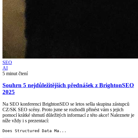
SEO
AI
5 minut čtení
Souhrn 5 nejdůležitějších přednášek z BrightonSEO
2025
Na SEO konferenci BrightonSEO se letos sešla skupina zástupců
CZ/SK SEO scény. Proto jsme se rozhodli přinést vám s jejich
pomocí krátké shrnutí důležitých informací z této akce! Naleznete je
níže vždy i s prezentací: