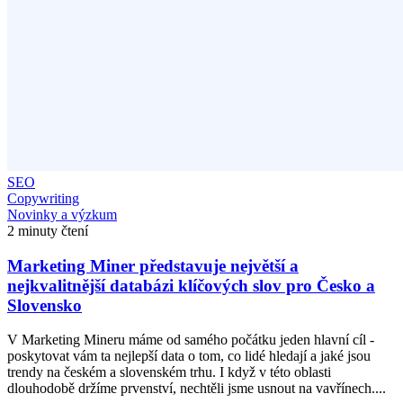
SEO
Copywriting
Novinky a výzkum
2 minuty čtení
Marketing Miner představuje největší a
nejkvalitnější databázi klíčových slov pro Česko a
Slovensko
V Marketing Mineru máme od samého počátku jeden hlavní cíl -
poskytovat vám ta nejlepší data o tom, co lidé hledají a jaké jsou
trendy na českém a slovenském trhu. I když v této oblasti
dlouhodobě držíme prvenství, nechtěli jsme usnout na vavřínech....