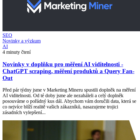
SEO
Novinky a výzkum
AI
4 minuty čtení
Novinky v doplňku pro měření AI viditelnosti -
ChatGPT scraping, měření produktů a Query Fan-
Out
Před pár týdny jsme v Marketing Mineru spustili doplněk na měření
AI viditelnosti. Od té doby jsme ale nezaháleli a celý doplněk
posouváme o pořádný kus dál. Abychom vám doručili data, která se
co nejvíce blíží realitě vašich zákazníků, nasazujeme trojici
zásadních vylepšení...