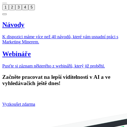
1
2
3
4
5
Návody
K dispozici máme více než 40 návodů, které vám usnadní práci s
Marketing Minerem.
Webináře
Pusťte si záznam některého z webinářů, který již proběhl.
Začněte pracovat na lepší viditelnosti v AI a ve
vyhledávačích ještě dnes!
Vyzkoušet zdarma