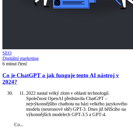
SEO
Digitální marketing
6 minut čtení
Co je ChatGPT a jak funguje tento AI nástroj v
2024?
2022 nastal velký zlom v oblasti technologií.
Společnost OpenAI představila ChatGPT –
nejvýkonnějšího chatbota na bázi velkého jazykového
modelu (neuronové sítě) GPT-3. Dnes již běžícího na
výkonnějších modelech GPT-3.5 a GPT-4.
Co...