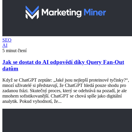
SEO
AI
5 minut čtení
Jak se dostat do AI odpovědí díky Query Fan-Out
datům
Když se ChatGPT zeptáte: „Jaké jsou nejlepší proteinové tyčinky?“,
mnozí uživatelé si představují, že ChatGPT hledá pouze shodu pro
zadanou frázi. Skutečný proces, který se odehrává na pozadí, je ale
mnohem sofistikovanější. ChatGPT se chová spíše jako digitální
analytik. Pokud vyhodnotí, že...