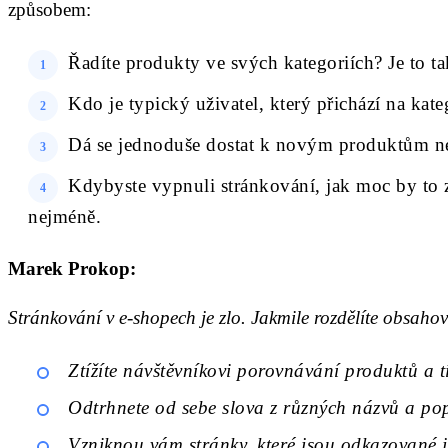
způsobem:
Řadíte produkty ve svých kategoriích? Je to t
Kdo je typický uživatel, který přichází na ka
Dá se jednoduše dostat k novým produktům n
Kdybyste vypnuli stránkování, jak moc by to z
nejméně.
Marek Prokop:
Stránkování v e-shopech je zlo. Jakmile rozdělíte obsahově 
Ztížíte návštěvníkovi porovnávání produktů a t
Odtrhnete od sebe slova z různých názvů a popi
Vzniknou vám stránky, které jsou odkazované j