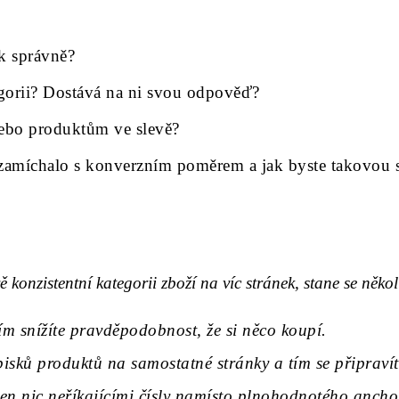
ak správně?
tegorii? Dostává na ni svou odpověď?
ebo produktům ve slevě?
amíchalo s konverzním poměrem a jak byste takovou sit
konzistentní kategorii zboží na víc stránek, stane se několi
ím snížíte pravděpodobnost, že si něco koupí.
sků produktů na samostatné stránky a tím se připravíte 
en nic neříkajícími čísly namísto plnohodnotého anchor