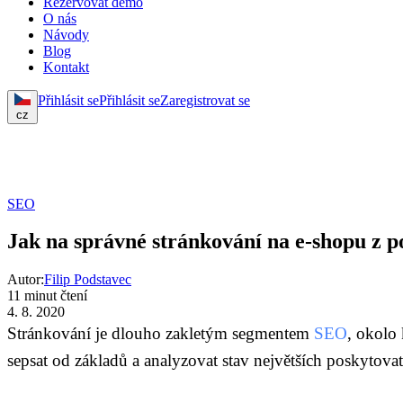
Rezervovat demo
O nás
Návody
Blog
Kontakt
Přihlásit se
Přihlásit se
Zaregistrovat se
cz
SEO
Jak na správné stránkování na e-shopu z 
Autor:
Filip Podstavec
11 minut čtení
4. 8. 2020
Stránkování je dlouho zakletým segmentem
SEO
, okolo
sepsat od základů a analyzovat stav největších poskyto