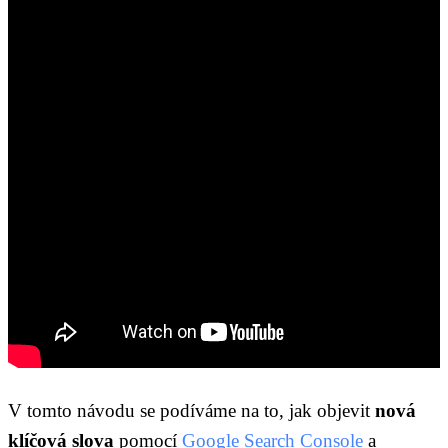
V tomto návodu se podíváme na to, jak objevit
nová
klíčová slova
pomocí
Google Search Console
a