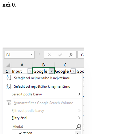
než 0
.