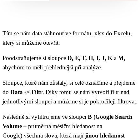
Tím se nám data stáhnout ve formátu .xlsx do Excelu,
který si můžeme otevřít.
Poodstraňujeme si sloupce
D, E, F, H, I, J, K
a
M
,
abychom to měli přehlednější při analýze.
Sloupce, které nám zůstaly, si celé označíme a přejdeme
do
Data -> Filtr
. Díky tomu se nám vytvoří filtr nad
jednotlivými sloupci a můžeme si je pokročileji filtrovat.
Následně si vyfiltrujeme ve sloupci
B (Google Search
Volume
– průměrná měsíční hledanost na
Google) všechna slova, která mají
jinou hledanost