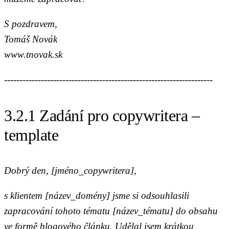
S pozdravem,
Tomáš Novák
www.tnovak.sk
--------------------------------------------------------------------
3.2.1 Zadání pro copywritera –
template
Dobrý den, [jméno_copywritera],
s klientem [název_domény] jsme si odsouhlasili
zapracování tohoto tématu [název_tématu] do obsahu
ve formě blogového článku. Udělal jsem krátkou