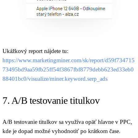
Ukážkový report nájdete tu:
https://www.marketingminer.com/sk/report/d59f734715
73495bd9aa59fb25ff54f3867fbf8779debb623ed33eb0
88401bc0/visualize/miner.keyword.serp_ads
7. A/B testovanie titulkov
A/B testovanie titulkov sa využíva opäť hlavne v PPC,
kde je dopad možné vyhodnotiť po krátkom čase.