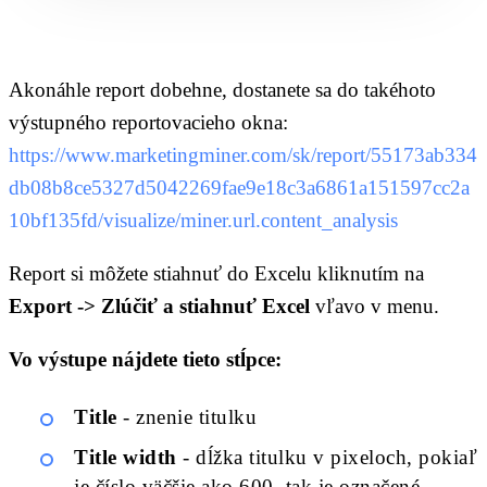
Akonáhle report dobehne, dostanete sa do takéhoto
výstupného reportovacieho okna:
https://www.marketingminer.com/sk/report/55173ab334
db08b8ce5327d5042269fae9e18c3a6861a151597cc2a
10bf135fd/visualize/miner.url.content_analysis
Report si môžete stiahnuť do Excelu kliknutím na
Export -> Zlúčiť a stiahnuť Excel
vľavo v menu.
Vo výstupe nájdete tieto stĺpce:
Title
- znenie titulku
Title width
- dĺžka titulku v pixeloch, pokiaľ
je číslo väčšie ako 600, tak je označené