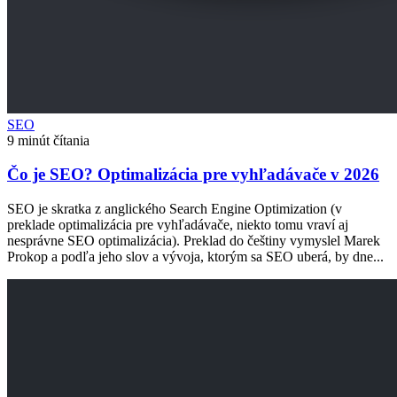
SEO
9 minút čítania
Čo je SEO? Optimalizácia pre vyhľadávače v 2026
SEO je skratka z anglického Search Engine Optimization (v
preklade optimalizácia pre vyhľadávače, niekto tomu vraví aj
nesprávne SEO optimalizácia). Preklad do češtiny vymyslel Marek
Prokop a podľa jeho slov a vývoja, ktorým sa SEO uberá, by dne...