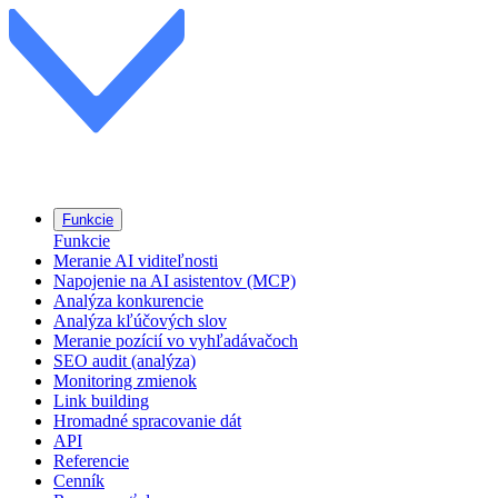
Funkcie
Funkcie
Meranie AI viditeľnosti
Napojenie na AI asistentov (MCP)
Analýza konkurencie
Analýza kľúčových slov
Meranie pozícií vo vyhľadávačoch
SEO audit (analýza)
Monitoring zmienok
Link building
Hromadné spracovanie dát
API
Referencie
Cenník