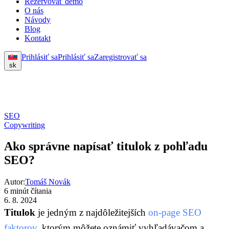
Rezervovať demo
O nás
Návody
Blog
Kontakt
Prihlásiť sa
Prihlásiť sa
Zaregistrovať sa
sk
SEO
Copywriting
Ako správne napísať titulok z pohľadu
SEO?
Autor:
Tomáš Novák
6 minút čítania
6. 8. 2024
Titulok
je jedným z najdôležitejších
on-page SEO
faktorov
, ktorým môžete oznámiť vyhľadávačom a