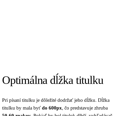
Optimálna dĺžka titulku
Pri písaní titulku je dôležité dodržať jeho dĺžku. Dĺžka
titulku by mala byť
do 600px
, čo predstavuje zhruba
50-60 znakov
. Pokiaľ by bol titulok dlhší, vyhľadávač