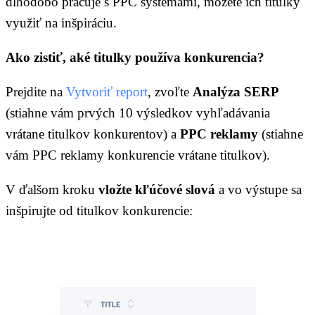
dlhodobo pracuje s PPC systémami, môžete ich titulky
využiť na inšpiráciu.
Ako zistiť, aké titulky používa konkurencia?
Prejdite na
Vytvoriť report
, zvoľte
Analýza SERP
(stiahne vám prvých 10 výsledkov vyhľadávania
vrátane titulkov konkurentov) a
PPC reklamy
(stiahne
vám PPC reklamy konkurencie vrátane titulkov).
V ďalšom kroku
vložte kľúčové slová
a vo výstupe sa
inšpirujte od titulkov konkurencie: