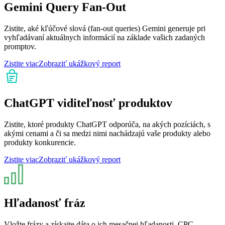
Gemini Query Fan-Out
Zistite, aké kľúčové slová (fan-out queries) Gemini generuje pri
vyhľadávaní aktuálnych informácií na základe vašich zadaných
promptov.
Zistite viac
Zobraziť ukážkový report
ChatGPT viditeľnosť produktov
Zistite, ktoré produkty ChatGPT odporúča, na akých pozíciách, s
akými cenami a či sa medzi nimi nachádzajú vaše produkty alebo
produkty konkurencie.
Zistite viac
Zobraziť ukážkový report
Hľadanosť fráz
Vložte frázy a získajte dáta o ich mesačnej hľadanosti, CPC,