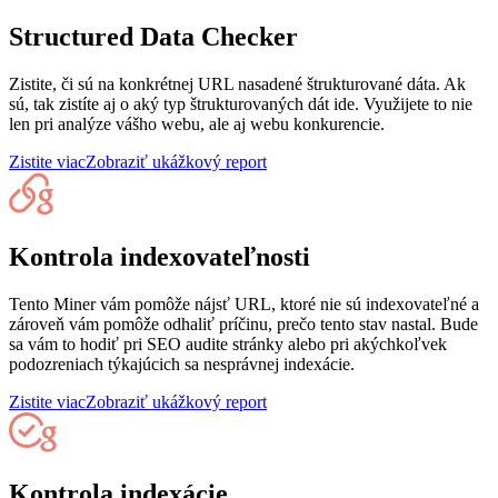
Structured Data Checker
Zistite, či sú na konkrétnej URL nasadené štrukturované dáta. Ak
sú, tak zistíte aj o aký typ štrukturovaných dát ide. Využijete to nie
len pri analýze vášho webu, ale aj webu konkurencie.
Zistite viac
Zobraziť ukážkový report
Kontrola indexovateľnosti
Tento Miner vám pomôže nájsť URL, ktoré nie sú indexovateľné a
zároveň vám pomôže odhaliť príčinu, prečo tento stav nastal. Bude
sa vám to hodiť pri SEO audite stránky alebo pri akýchkoľvek
podozreniach týkajúcich sa nesprávnej indexácie.
Zistite viac
Zobraziť ukážkový report
Kontrola indexácie