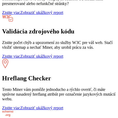
presmerované alebo nefunkčné stránky?
Zistite viac
Zobraziť ukážkový report
Validácia zdrojového kódu
Zistite počet chýb a upozornení zo služby W3C pre váš web. Stačí
vložiť sitemap a nechať Miner, aby urobil prácu za vás.
Zistite viac
Zobraziť ukážkový report
Hreflang Checker
Tento Miner vám pomôže jednoducho a rýchlo overiť, či máte
správne nasadený hreflang atribút pre označenie jazykových mutácií
webu.
Zistite viac
Zobraziť ukážkový report