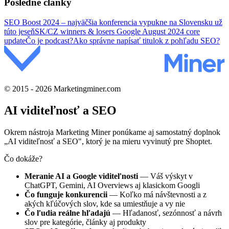
Posledné články
SEO Boost 2024 – najväčšia konferencia vypukne na Slovensku už
túto jeseň
SK/CZ winners & losers Google August 2024 core
update
Čo je podcast?
Ako správne napísať titulok z pohľadu SEO?
© 2015 - 2026 Marketingminer.com
AI viditeľnosť a SEO
Okrem nástroja Marketing Miner ponúkame aj samostatný doplnok
„AI viditeľnosť a SEO", ktorý je na mieru vyvinutý pre Shoptet.
Čo dokáže?
Meranie AI a Google viditeľnosti
— Váš výskyt v
ChatGPT, Gemini, AI Overviews aj klasickom Googli
Čo funguje konkurencii
— Koľko má návštevnosti a z
akých kľúčových slov, kde sa umiestňuje a vy nie
Čo ľudia reálne hľadajú
— Hľadanosť, sezónnosť a návrh
slov pre kategórie, články aj produkty