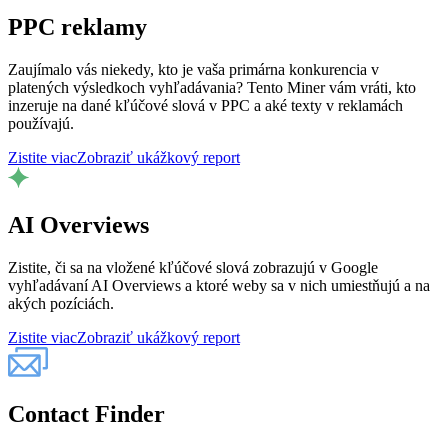
PPC reklamy
Zaujímalo vás niekedy, kto je vaša primárna konkurencia v
platených výsledkoch vyhľadávania? Tento Miner vám vráti, kto
inzeruje na dané kľúčové slová v PPC a aké texty v reklamách
používajú.
Zistite viac
Zobraziť ukážkový report
AI Overviews
Zistite, či sa na vložené kľúčové slová zobrazujú v Google
vyhľadávaní AI Overviews a ktoré weby sa v nich umiestňujú a na
akých pozíciách.
Zistite viac
Zobraziť ukážkový report
Contact Finder