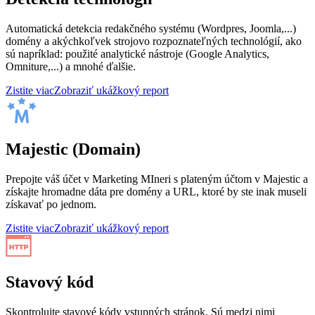
Automatická detekcia redakčného systému (Wordpres, Joomla,...)
domény a akýchkoľvek strojovo rozpoznateľných technológií, ako
sú napríklad: použité analytické nástroje (Google Analytics,
Omniture,...) a mnohé ďalšie.
Zistite viac
Zobraziť ukážkový report
Majestic (Domain)
Prepojte váš účet v Marketing MIneri s plateným účtom v Majestic a
získajte hromadne dáta pre domény a URL, ktoré by ste inak museli
získavať po jednom.
Zistite viac
Zobraziť ukážkový report
Stavový kód
Skontrolujte stavové kódy vstupných stránok. Sú medzi nimi