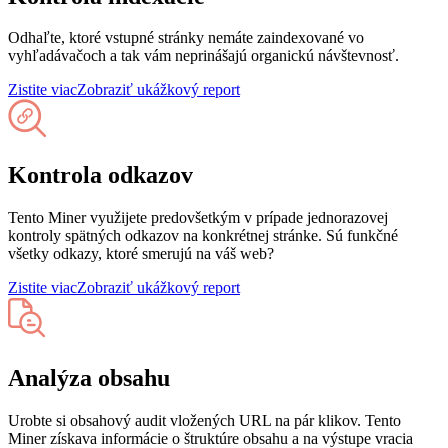
Odhaľte, ktoré vstupné stránky nemáte zaindexované vo
vyhľadávačoch a tak vám neprinášajú organickú návštevnosť.
Zistite viac
Zobraziť ukážkový report
Kontrola odkazov
Tento Miner využijete predovšetkým v prípade jednorazovej
kontroly spätných odkazov na konkrétnej stránke. Sú funkčné
všetky odkazy, ktoré smerujú na váš web?
Zistite viac
Zobraziť ukážkový report
Analýza obsahu
Urobte si obsahový audit vložených URL na pár klikov. Tento
Miner získava informácie o štruktúre obsahu a na výstupe vracia