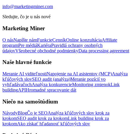
info@marketingminer.com
Sledujte, čo je u nás nové
Marketing Miner
O nás
Napíšte nám
Funkcie
Cenník
Online konzultácia
Affiliate
program
Pre médiá
Kariéra
Pravidlá ochrany osobných
údajov
Všeobecné obchodné podmienky
Data processing agreement
Naše hlavné funkcie
Meranie AI viditeľnosti
Napojenie na AI asistentov (MCP)
Analýza
kľúčových slov
SEO audit (analýza)
Meranie pozícií vo
vyhľadávačoch
Analýza konkurencie
Monitoring zmienok
Link
building
API
Hromadné spracovanie dát
Niečo na samoštúdium
Návody
Blog
Čo je SEO
Analýza kľúčových slov krok za
krokom
SEO audit krok za krokom
Link building krok za
krokom
Ako získať hľadanosť kľúčových slov