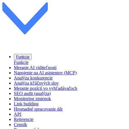
Funkcie
Funkcie
Meranie AI viditeľnosti
Napojenie na AI asistentov (MCP)
Analýza konkurencie
Analýza kľúčových slov
Meranie pozícií vo vyhľadávačoch
SEO audit (analýza)
Monitoring zmienok
Link building
Hromadné spracovanie dát
API
Referencie
Cenník