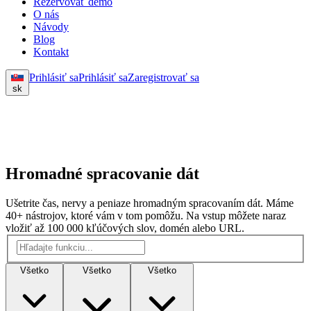
Rezervovať demo
O nás
Návody
Blog
Kontakt
Prihlásiť sa
Prihlásiť sa
Zaregistrovať sa
sk
Hromadné spracovanie dát
Ušetrite čas, nervy a peniaze hromadným spracovaním dát. Máme
40+ nástrojov, ktoré vám v tom pomôžu. Na vstup môžete naraz
vložiť až 100 000 kľúčových slov, domén alebo URL.
Všetko
Všetko
Všetko