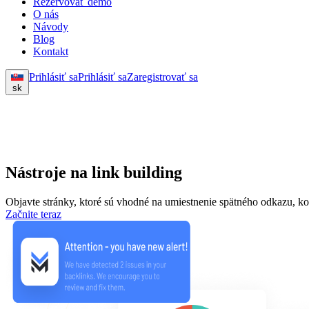
Rezervovať demo
O nás
Návody
Blog
Kontakt
Prihlásiť sa
Prihlásiť sa
Zaregistrovať sa
sk
Nástroje na link building
Objavte stránky, ktoré sú vhodné na umiestnenie spätného odkazu, ko
Začnite teraz