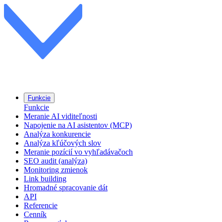
Funkcie
Funkcie
Meranie AI viditeľnosti
Napojenie na AI asistentov (MCP)
Analýza konkurencie
Analýza kľúčových slov
Meranie pozícií vo vyhľadávačoch
SEO audit (analýza)
Monitoring zmienok
Link building
Hromadné spracovanie dát
API
Referencie
Cenník