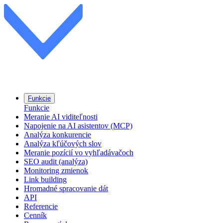
Funkcie
Funkcie
Meranie AI viditeľnosti
Napojenie na AI asistentov (MCP)
Analýza konkurencie
Analýza kľúčových slov
Meranie pozícií vo vyhľadávačoch
SEO audit (analýza)
Monitoring zmienok
Link building
Hromadné spracovanie dát
API
Referencie
Cenník