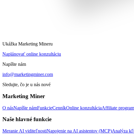
Ukážka Marketing Mineru
Naplánovať online konzultáciu
Napíšte nám
info@marketingminer.com
Sledujte, čo je u nás nové
Marketing Miner
O nás
Napíšte nám
Funkcie
Cenník
Online konzultácia
Affiliate progra
Naše hlavné funkcie
Meranie AI viditeľnosti
Napojenie na AI asistentov (MCP)
Analýza kľ