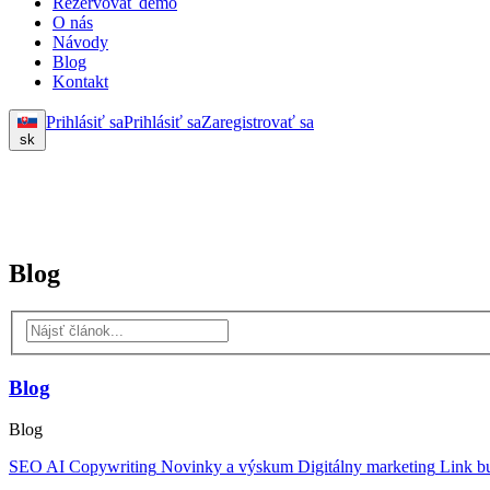
Rezervovať demo
O nás
Návody
Blog
Kontakt
Prihlásiť sa
Prihlásiť sa
Zaregistrovať sa
sk
Blog
Blog
Blog
SEO
AI
Copywriting
Novinky a výskum
Digitálny marketing
Link bu