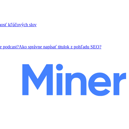
nosť kľúčových slov
e podcast?
Ako správne napísať titulok z pohľadu SEO?