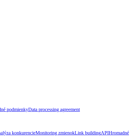
dné podmienky
Data processing agreement
alýza konkurencie
Monitoring zmienok
Link building
API
Hromadné