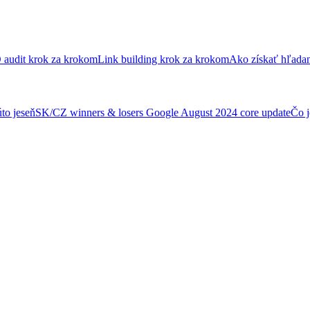
audit krok za krokom
Link building krok za krokom
Ako získať hľada
to jeseň
SK/CZ winners & losers Google August 2024 core update
Čo j