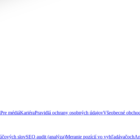
m
Pre médiá
Kariéra
Pravidlá ochrany osobných údajov
Všeobecné obcho
účových slov
SEO audit (analýza)
Meranie pozícií vo vyhľadávačoch
An