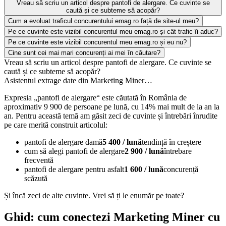
Vreau să scriu un articol despre pantofi de alergare. Ce cuvinte se
caută și ce subteme să acopăr?
Cum a evoluat traficul concurentului emag.ro față de site-ul meu?
Pe ce cuvinte este vizibil concurentul meu emag.ro și cât trafic îi aduc?
Pe ce cuvinte este vizibil concurentul meu emag.ro și eu nu?
Cine sunt cei mai mari concurenți ai mei în căutare?
Vreau să scriu un articol despre pantofi de alergare. Ce cuvinte se
caută și ce subteme să acopăr?
Asistentul extrage date din Marketing Miner…
Expresia „pantofi de alergare“ este căutată în România de
aproximativ 9 900 de persoane pe lună, cu 14% mai mult de la an la
an. Pentru această temă am găsit zeci de cuvinte și întrebări înrudite
pe care merită construit articolul:
pantofi de alergare damă
5 400 / lună
tendință în creștere
cum să alegi pantofi de alergare
2 900 / lună
întrebare
frecventă
pantofi de alergare pentru asfalt
1 600 / lună
concurență
scăzută
Și încă zeci de alte cuvinte. Vrei să ți le enumăr pe toate?
Ghid: cum conectezi Marketing Miner cu