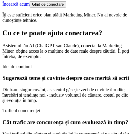
Încearcă acum
Ghid de conectare
Îți este suficient orice plan plătit Marketing Miner. Nu ai nevoie de
cunoștințe tehnice.
Cu ce te poate ajuta conectarea?
Asistentul tău AI (ChatGPT sau Claude), conectat la Marketing
Miner, obține acces la o mulțime de date reale despre căutări. Îl poți
întreba, de exemplu:
Idei de conținut
Sugerează teme și cuvinte despre care merită să scrii
Dintr-un singur cuvânt, asistentul găsește zeci de cuvinte înrudite,
întrebări și tendințe noi - inclusiv volumul de căutare, costul pe clic
și evoluția în timp.
Traficul concurenței
Cât trafic are concurența și cum evoluează în timp?
Vezi traficul din căutare și evoluția lui la concurență și pe site-ul tău.