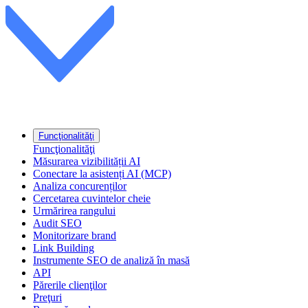
Funcţionalităţi
Funcţionalităţi
Măsurarea vizibilității AI
Conectare la asistenți AI (MCP)
Analiza concurenților
Cercetarea cuvintelor cheie
Urmărirea rangului
Audit SEO
Monitorizare brand
Link Building
Instrumente SEO de analiză în masă
API
Părerile clienţilor
Preţuri