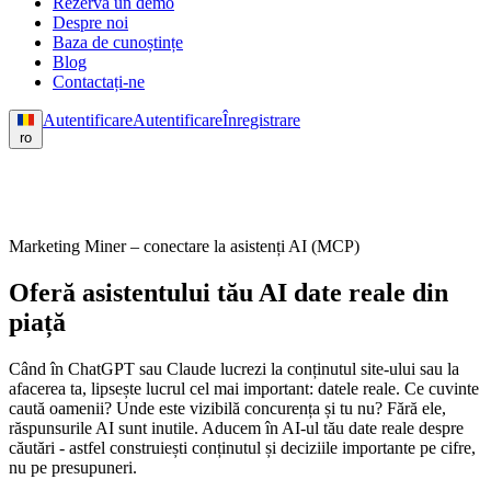
Rezervă un demo
Despre noi
Baza de cunoștințe
Blog
Contactați-ne
Autentificare
Autentificare
Înregistrare
ro
Marketing Miner – conectare la asistenți AI (MCP)
Oferă asistentului tău AI date reale din
piață
Când în ChatGPT sau Claude lucrezi la conținutul site-ului sau la
afacerea ta, lipsește lucrul cel mai important: datele reale. Ce cuvinte
caută oamenii? Unde este vizibilă concurența și tu nu? Fără ele,
răspunsurile AI sunt inutile. Aducem în AI-ul tău date reale despre
căutări - astfel construiești conținutul și deciziile importante pe cifre,
nu pe presupuneri.