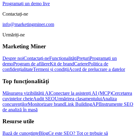
Programaţi un demo live
Contactați-ne
info@marketingminer.com
Urmăriți-ne
Marketing Miner
Despre noi
Contactați-ne
Funcţionalităţi
Preţuri
Programaţi un
demo
Program de afiliere
Kit de brand
Cariere
Politica de
confidențialitate
Termeni și condiții
Acord de prelucrare a datelor
Top funcţionalităţi
Măsurarea vizibilității AI
Conectare la asistenți AI (MCP)
Cercetarea
cuvintelor cheie
Audit SEO
Urmărirea clasamentului
Analiza
concurenților
Monitorizare brand
Link Building
API
Instrumente SEO
de analiză în masă
Resurse utile
Bază de cunoștințe
Blog
Ce este SEO? Tot ce trebuie să