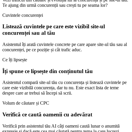
Te ajung din urmă concurenții sau crești tu pe seama lor?
Cuvintele concurenței
Listează cuvintele pe care este vizibil site-ul
concurenței sau al tău
Asistentul îți arată cuvintele concrete pe care apare site-ul tău sau al
concurenței, pe ce poziție și cât trafic aduc.
Ce îți lipsește
Îți spune ce lipsește din conținutul tău
Asistentul compară site-ul tău cu concurența și listează cuvintele pe
care este vizibilă concurența, dar tu nu. Este exact lista de teme
despre care ar trebui să începi să scrii.
Volum de căutare și CPC
Verifică ce caută oamenii cu adevărat
Verifică prin asistentul tău AI câți oameni caută lunar o anumită
expresie și dacă este cea mai căutată pentru tema la care lucrezi.