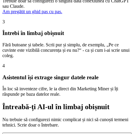
Trebuie doar să configurezi o singură dată conexiunea cu ChatGPT
sau Claude.
Am pregătit un ghid pas cu pas.
3
Întrebi în limbaj obișnuit
Fără butoane și tabele. Scrii pur și simplu, de exemplu, „Pe ce
cuvinte este vizibilă concurența și eu nu?“ - ca și cum i-ai scrie unui
coleg.
4
Asistentul își extrage singur datele reale
În loc să inventeze cifre, le ia direct din Marketing Miner și îți
răspunde pe baza datelor reale.
Întreabă-ți AI-ul în limbaj obișnuit
Nu trebuie să configurezi nimic complicat și nici să cunoști termeni
tehnici. Scrie doar o întrebare.