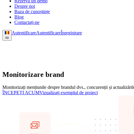
Rezervă un demo
Despre noi
Baza de cunoștințe
Blog
Contactați-ne
Autentificare
Autentificare
Înregistrare
ro
Monitorizare brand
Monitorizați mențiunile despre brandul dvs., concurenții și actualizările 
ÎNCEPEŢI ACUM
Vizualizați exemplul de proiect