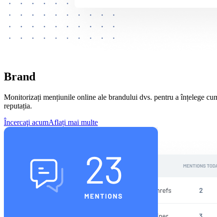
Brand
Monitorizați mențiunile online ale brandului dvs. pentru a înțelege cum e
reputația.
Încercaţi acum
Aflați mai multe