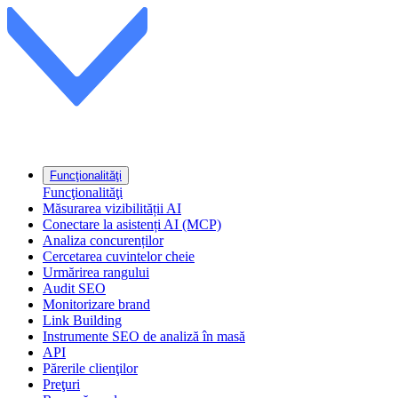
Funcţionalităţi
Funcţionalităţi
Măsurarea vizibilității AI
Conectare la asistenți AI (MCP)
Analiza concurenților
Cercetarea cuvintelor cheie
Urmărirea rangului
Audit SEO
Monitorizare brand
Link Building
Instrumente SEO de analiză în masă
API
Părerile clienţilor
Preţuri