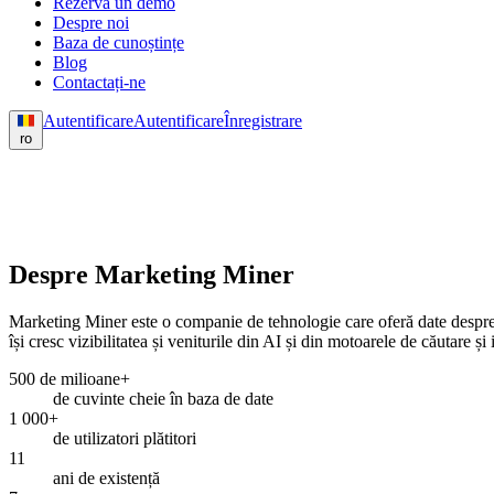
Rezervă un demo
Despre noi
Baza de cunoștințe
Blog
Contactați-ne
Autentificare
Autentificare
Înregistrare
ro
Despre Marketing Miner
Marketing Miner este o companie de tehnologie care oferă date despre ce
își cresc vizibilitatea și veniturile din AI și din motoarele de căutare și
500 de milioane+
de cuvinte cheie în baza de date
1 000+
de utilizatori plătitori
11
ani de existență