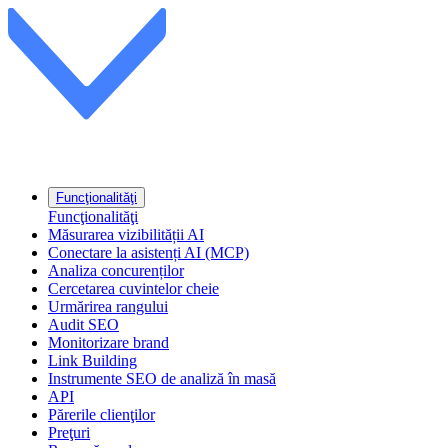
Funcţionalităţi
Funcţionalităţi
Măsurarea vizibilității AI
Conectare la asistenți AI (MCP)
Analiza concurenților
Cercetarea cuvintelor cheie
Urmărirea rangului
Audit SEO
Monitorizare brand
Link Building
Instrumente SEO de analiză în masă
API
Părerile clienţilor
Preţuri