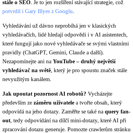
stále o SEO
. Je to jen rozšíření stávající strategie, což
potvrdil i Gary Illyes z Googlu
.
Vyhledávání už dávno neprobíhá jen v klasických
vyhledávačích, lidé hledají odpovědi i v AI asistentech,
které fungují jako nové vyhledávače se svými vlastními
pravidly (ChatGPT, Gemini, Claude a další).
Nezapomínejte ani na
YouTube – druhý největší
vyhledávač na světě
, který je pro spoustu značek stále
nevyužitým kanálem.
Jak upoutat pozornost AI robotů?
Vycházejte
především ze
záměru uživatele
a tvořte obsah, který
odpovídá na jeho dotazy. Zaměřte se také na
query fan-
out
, tedy odpovídání na dílčí mini-dotazy, které AI při
zpracování dotazu generuje. Pomozte crawlerům stránku