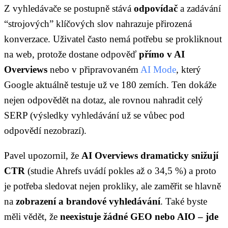
Z vyhledávače se postupně stává
odpovídač
a zadávání
“strojových” klíčových slov nahrazuje přirozená
konverzace. Uživatel často nemá potřebu se prokliknout
na web, protože dostane odpověď
přímo v AI
Overviews
nebo v připravovaném
AI Mode
, který
Google aktuálně testuje už ve 180 zemích. Ten dokáže
nejen odpovědět na dotaz, ale rovnou nahradit celý
SERP (výsledky vyhledávání už se vůbec pod
odpovědí nezobrazí).
Pavel upozornil, že
AI Overviews dramaticky snižují
CTR
(studie Ahrefs uvádí pokles až o 34,5 %) a proto
je potřeba sledovat nejen prokliky, ale zaměřit se hlavně
na
zobrazení a brandové vyhledávání
. Také byste
měli vědět, že
neexistuje žádné GEO nebo AIO – jde