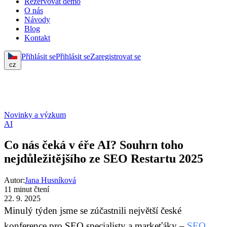
Rezervovat demo
O nás
Návody
Blog
Kontakt
Přihlásit se
Přihlásit se
Zaregistrovat se
cz
Novinky a výzkum
AI
Co nás čeká v éře AI? Souhrn toho
nejdůležitějšího ze SEO Restartu 2025
Autor:
Jana Husníková
11 minut čtení
22. 9. 2025
Minulý týden jsme se zúčastnili největší české
konference pro SEO specialisty a markeťáky –
SEO