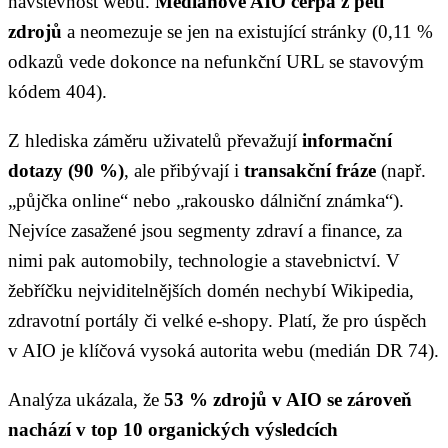
návštěvnost webů.
Mediánově AIO čerpá z pěti
zdrojů
a neomezuje se jen na existující stránky (0,11 %
odkazů vede dokonce na nefunkční URL se stavovým
kódem 404).
Z hlediska záměru uživatelů převažují
informační
dotazy (90 %)
, ale přibývají i
transakční fráze
(např.
„půjčka online“ nebo „rakousko dálniční známka“).
Nejvíce zasažené jsou segmenty zdraví a finance, za
nimi pak automobily, technologie a stavebnictví. V
žebříčku nejviditelnějších domén nechybí Wikipedia,
zdravotní portály či velké e-shopy. Platí, že pro úspěch
v AIO je klíčová vysoká autorita webu (medián DR 74).
Analýza ukázala, že
53 % zdrojů v AIO se zároveň
nachází v top 10 organických výsledcích