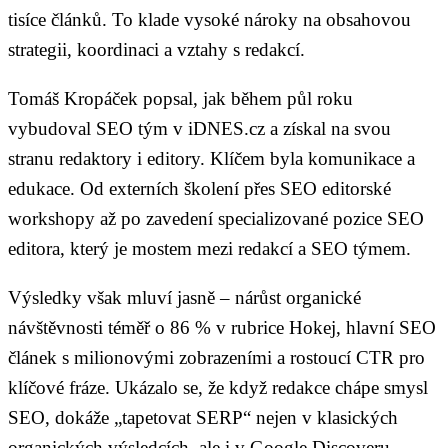
tisíce článků. To klade vysoké nároky na obsahovou
strategii, koordinaci a vztahy s redakcí.
Tomáš Kropáček popsal, jak během půl roku
vybudoval SEO tým v iDNES.cz a získal na svou
stranu redaktory i editory. Klíčem byla komunikace a
edukace. Od externích školení přes SEO editorské
workshopy až po zavedení specializované pozice SEO
editora, který je mostem mezi redakcí a SEO týmem.
Výsledky však mluví jasně – nárůst organické
návštěvnosti téměř o 86 % v rubrice Hokej, hlavní SEO
článek s milionovými zobrazeními a rostoucí CTR pro
klíčové fráze. Ukázalo se, že když redakce chápe smysl
SEO, dokáže „tapetovat SERP“ nejen v klasických
organických výsledcích, ale i v Google Discoveru.