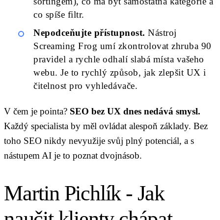
sortingem), co má být samostatná kategorie a
co spíše filtr.
Nepodceňujte přístupnost.
Nástroj
Screaming Frog umí zkontrolovat zhruba 90
pravidel a rychle odhalí slabá místa vašeho
webu. Je to rychlý způsob, jak zlepšit UX i
čitelnost pro vyhledávače.
V čem je pointa?
SEO bez UX dnes nedává smysl.
Každý specialista by měl ovládat alespoň základy. Bez
toho SEO nikdy nevyužije svůj plný potenciál, a s
nástupem AI je to poznat dvojnásob.
Martin Pichlík - Jak
naučit klienty chápat