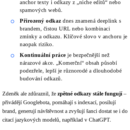
anchor texty i odkazy z „niche editů“ nebo
spamových webů.
Přirozený odkaz
dnes znamená deeplink s
brandem, čistou URL nebo kombinaci
zmínky a odkazu. Klíčové slovo v anchoru je
naopak riziko.
Kontinuální práce
je bezpečnější než
nárazové akce. „Komerční“ obsah působí
podezřele, lepší je různorodé a dlouhodobé
budování odkazů.
Zdeněk ale zdůraznil, že
zpětné odkazy stále fungují
–
přivádějí Googlebota, pomáhají s indexací, posilují
brand, generují návštěvnost a zvyšují šanci dostat se i do
citací jazykových modelů, například v ChatGPT.