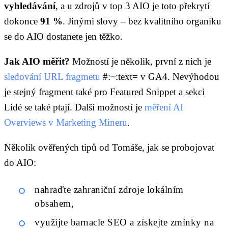
vyhledávání
, a u zdrojů v top 3 AIO je toto překrytí
dokonce
91 %
. Jinými slovy – bez kvalitního organiku
se do AIO dostanete jen těžko.
Jak AIO měřit?
Možností je několik, první z nich je
sledování URL fragmetu
#:~:text= v GA4. Nevýhodou
je stejný fragment také pro Featured Snippet a sekci
Lidé se také ptají. Další možností je
měření AI
Overviews v Marketing Mineru
.
Několik ověřených tipů od Tomáše, jak se probojovat
do AIO:
nahraďte zahraniční zdroje lokálním
obsahem,
využijte barnacle SEO a získejte zmínky na