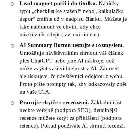
Lead magnet patří i do titulku.
Nabídky
typu „checklist ke stažení“ nebo „kalkulačka
úspor“ zmiňte už v nadpisu článku. Můžete je
také nabídnout ve chvíli, kdy chce
návštěvník odejít (tzv. exit-intent).
AI Summary Button testujte s rozmyslem.
Umožňuje návštěvníkům shrnout váš článek
přes ChatGPT nebo jiné AI nástroje, což
může zvýšit vaši viditelnost v AI. Zároveň
ale riskujete, že návštěvníci odejdou z webu.
Proto pište prompty tak, aby odkazovaly zpět
na vaše CTA.
Pracujte chytře s recenzemi.
Základní část
nechte veřejně (podpora SEO), detailnější
recenze můžete skrýt za přihlášení (podpora
retence). Pokud používáte AI shrnutí recenzí,