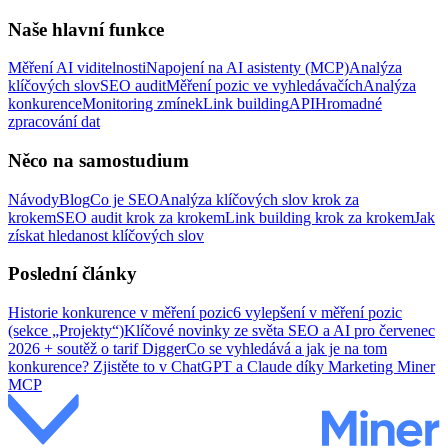
Naše hlavní funkce
Měření AI viditelnosti
Napojení na AI asistenty (MCP)
Analýza
klíčových slov
SEO audit
Měření pozic ve vyhledávačích
Analýza
konkurence
Monitoring zmínek
Link building
API
Hromadné
zpracování dat
Něco na samostudium
Návody
Blog
Co je SEO
Analýza klíčových slov krok za
krokem
SEO audit krok za krokem
Link building krok za krokem
Jak
získat hledanost klíčových slov
Poslední články
Historie konkurence v měření pozic
6 vylepšení v měření pozic
(sekce „Projekty“)
Klíčové novinky ze světa SEO a AI pro červenec
2026 + soutěž o tarif Digger
Co se vyhledává a jak je na tom
konkurence? Zjistěte to v ChatGPT a Claude díky Marketing Miner
MCP