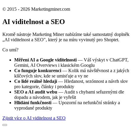
© 2015 - 2026 Marketingminer.com
AI viditelnost a SEO
Kromě nástroje Marketing Miner nabízíme také samostatný doplněk
„AI viditelnost a SEO", který je na míru vyvinutý pro Shoptet.
Co umí?
Měření AI a Google viditelnosti
— Váš výskyt v ChatGPT,
Gemini, AI Overviews i klasickém Googlu
Co funguje konkurenci
— Kolik má návštěvnost a z jakých
klíčových slov, kde se umisťuje a vy ne
Co lidé reálně hledají
— Hledanost, sezónnost a návrh slov
pro kategorie, články i produkty
SEO a AI audit webu
— Audit s chybami seřazenými dle
dopadu a návodem, jak je vyřešit
Hlídání funkčnosti
— Upozorní na nefunkční stránky a
vyprodané produkty
Zjistit více o AI viditelnost a SEO