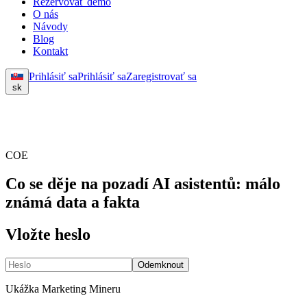
Rezervovať demo
O nás
Návody
Blog
Kontakt
Prihlásiť sa
Prihlásiť sa
Zaregistrovať sa
sk
COE
Co se děje na pozadí AI asistentů: málo
známá data a fakta
Vložte heslo
Odemknout
Ukážka Marketing Mineru