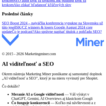
krokom
SEO audit krok za krokom
Link building krok za
krokom
Ako získať hľadanosť kľúčových slov
Posledné články
SEO Boost 2024 – najväčšia konferencia vypukne na Slovensku už
túto jeseň
SK/CZ winners & losers Google August 2024 core
update
Čo je podcast?
Ako správne napísať titulok z pohľadu SEO?
© 2015 - 2026 Marketingminer.com
AI viditeľnosť a SEO
Okrem nástroja Marketing Miner ponúkame aj samostatný doplnok
„AI viditeľnosť a SEO", ktorý je na mieru vyvinutý pre Shoptet.
Čo dokáže?
Meranie AI a Google viditeľnosti
— Váš výskyt v
ChatGPT, Gemini, AI Overviews aj klasickom Googli
Čo funguje konkurencii
— Koľko má návštevnosti a z