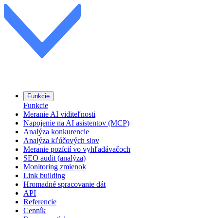
Funkcie
Funkcie
Meranie AI viditeľnosti
Napojenie na AI asistentov (MCP)
Analýza konkurencie
Analýza kľúčových slov
Meranie pozícií vo vyhľadávačoch
SEO audit (analýza)
Monitoring zmienok
Link building
Hromadné spracovanie dát
API
Referencie
Cenník