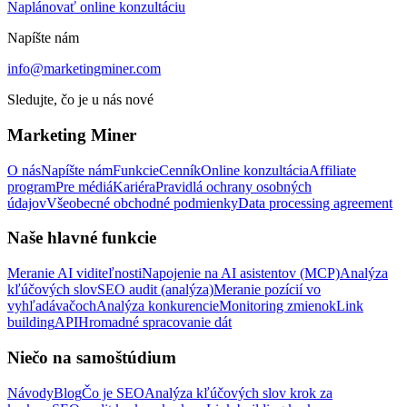
Naplánovať online konzultáciu
Napíšte nám
info@marketingminer.com
Sledujte, čo je u nás nové
Marketing Miner
O nás
Napíšte nám
Funkcie
Cenník
Online konzultácia
Affiliate
program
Pre médiá
Kariéra
Pravidlá ochrany osobných
údajov
Všeobecné obchodné podmienky
Data processing agreement
Naše hlavné funkcie
Meranie AI viditeľnosti
Napojenie na AI asistentov (MCP)
Analýza
kľúčových slov
SEO audit (analýza)
Meranie pozícií vo
vyhľadávačoch
Analýza konkurencie
Monitoring zmienok
Link
building
API
Hromadné spracovanie dát
Niečo na samoštúdium
Návody
Blog
Čo je SEO
Analýza kľúčových slov krok za