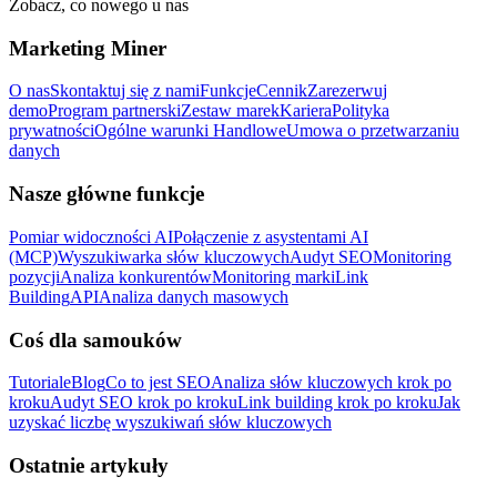
Zobacz, co nowego u nas
Marketing Miner
O nas
Skontaktuj się z nami
Funkcje
Cennik
Zarezerwuj
demo
Program partnerski
Zestaw marek
Kariera
Polityka
prywatności
Ogólne warunki Handlowe
Umowa o przetwarzaniu
danych
Nasze główne funkcje
Pomiar widoczności AI
Połączenie z asystentami AI
(MCP)
Wyszukiwarka słów kluczowych
Audyt SEO
Monitoring
pozycji
Analiza konkurentów
Monitoring marki
Link
Building
API
Analiza danych masowych
Coś dla samouków
Tutoriale
Blog
Co to jest SEO
Analiza słów kluczowych krok po
kroku
Audyt SEO krok po kroku
Link building krok po kroku
Jak
uzyskać liczbę wyszukiwań słów kluczowych
Ostatnie artykuły