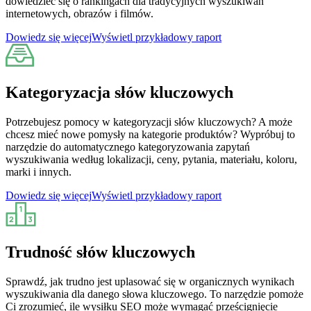
dowiedzieć się o rankingach dla tradycyjnych wyszukiwań
internetowych, obrazów i filmów.
Dowiedz się więcej
Wyświetl przykładowy raport
Kategoryzacja słów kluczowych
Potrzebujesz pomocy w kategoryzacji słów kluczowych? A może
chcesz mieć nowe pomysły na kategorie produktów? Wypróbuj to
narzędzie do automatycznego kategoryzowania zapytań
wyszukiwania według lokalizacji, ceny, pytania, materiału, koloru,
marki i innych.
Dowiedz się więcej
Wyświetl przykładowy raport
Trudność słów kluczowych
Sprawdź, jak trudno jest uplasować się w organicznych wynikach
wyszukiwania dla danego słowa kluczowego. To narzędzie pomoże
Ci zrozumieć, ile wysiłku SEO może wymagać prześcignięcie