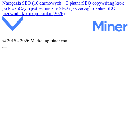
Narzędzia SEO (16 darmowych + 3 płatne)
SEO copywriting krok
po kroku
Czym jest techniczne SEO i jak zacząć
Lokalne SEO -
przewodnik krok po kroku (2026)
© 2015 - 2026 Marketingminer.com