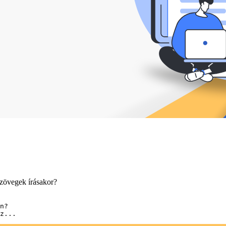
szövegek írásakor?
n?
