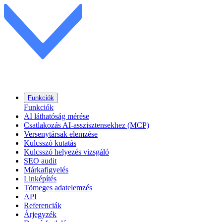
Funkciók
Funkciók
AI láthatóság mérése
Csatlakozás AI-asszisztensekhez (MCP)
Versenytársak elemzése
Kulcsszó kutatás
Kulcsszó helyezés vizsgáló
SEO audit
Márkafigyelés
Linképítés
Tömeges adatelemzés
API
Referenciák
Árjegyzék