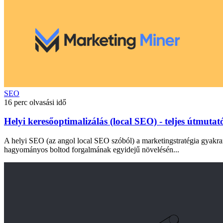
SEO
16 perc olvasási idő
Helyi keresőoptimalizálás (local SEO) - teljes útmutató
A helyi SEO (az angol local SEO szóból) a marketingstratégia gyakran
hagyományos boltod forgalmának egyidejű növelésén...