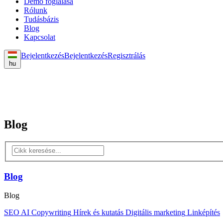
Demó foglalása
Rólunk
Tudásbázis
Blog
Kapcsolat
Bejelentkezés
Bejelentkezés
Regisztrálás
hu
Blog
Blog
Blog
SEO
AI
Copywriting
Hírek és kutatás
Digitális marketing
Linképítés