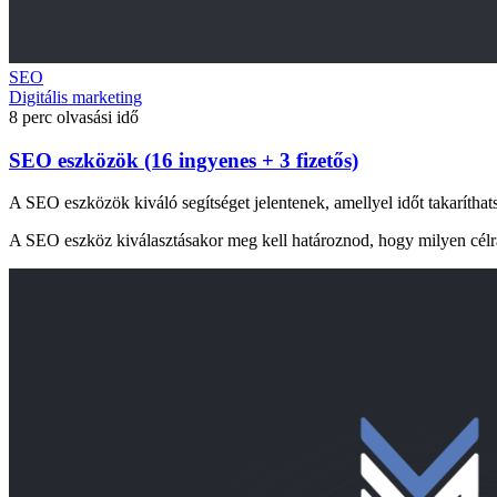
SEO
Digitális marketing
8 perc olvasási idő
SEO eszközök (16 ingyenes + 3 fizetős)
A SEO eszközök kiváló segítséget jelentenek, amellyel időt takarít
A SEO eszköz kiválasztásakor meg kell határoznod, hogy milyen célra